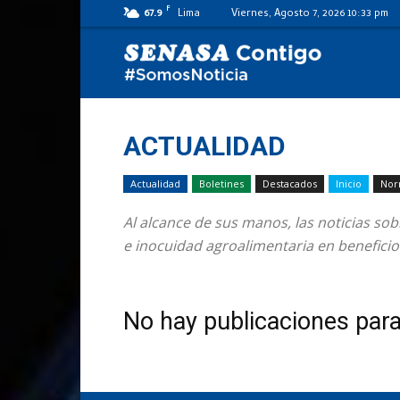
F
67.9
Lima
Viernes, Agosto 7, 2026 10:33 pm
SENASA
al
ACTUALIDAD
Actualidad
Boletines
Destacados
Inicio
Nor
día
Al alcance de sus manos, las noticias so
e inocuidad agroalimentaria en beneficio
No hay publicaciones par