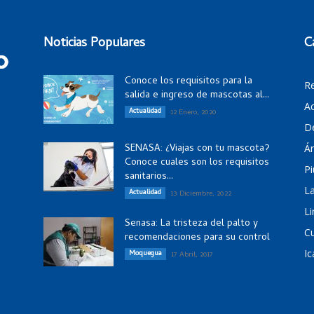
Noticias Populares
C
Conoce los requisitos para la
R
salida e ingreso de mascotas al...
Ac
Actualidad
12 Enero, 2020
D
SENASA: ¿Viajas con tu mascota?
Á
Conoce cuales son los requisitos
Pi
sanitarios...
La
Actualidad
13 Diciembre, 2022
Li
Senasa: La tristeza del palto y
C
recomendaciones para su control
Ic
Moquegua
17 Abril, 2017