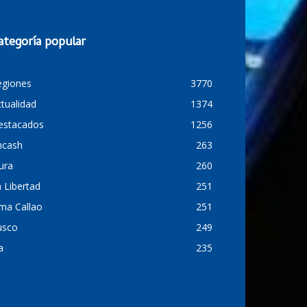
ategoría popular
egiones
3770
tualidad
1374
estacados
1256
ncash
263
ura
260
 Libertad
251
ma Callao
251
usco
249
a
235