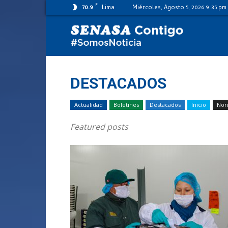
F
70.9
Lima
Miércoles, Agosto 5, 2026 9:35 pm
SENASA
al
DESTACADOS
Actualidad
Boletines
Destacados
Inicio
Nor
día
Featured posts