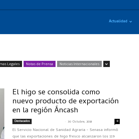
Actualidad
mas Legales
Notas de Prensa
Noticias Internacionales
El higo se consolida como
nuevo producto de exportación
en la región Áncash
Destacados
-
0
SENASACONTIGO
30 Octubre, 2018
El Servicio Nacional de Sanidad Agraria - Senasa informó
que las exportaciones de higo fresco alcanzaron los 119