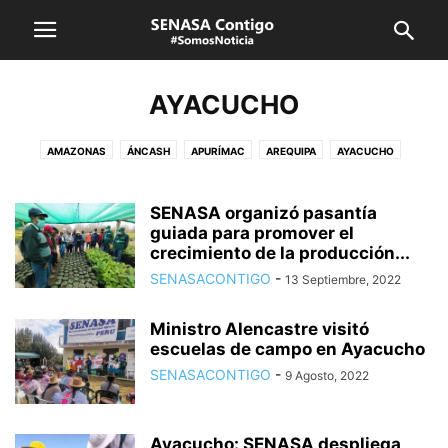
AYACUCHO
AMAZONAS
ÁNCASH
APURÍMAC
AREQUIPA
AYACUCHO
CAJAMARCA
CUSCO
HUANCAVELICA
HUÁNUCO
ICA
JUNÍN
LA LIBERTAD
LAMBAYEQUE
LIMA CALLAO
LORETO
SENASA organizó pasantía
MADRE DE DIOS
guiada para promover el
MOQUEGUA
PASCO
PIURA
PUNO
crecimiento de la producción...
SAN MARTÍN
SENASA
TACNA
TUMBES
UCAYALI
VRAEM
SENASACONTIGO
-
13 Septiembre, 2022
Ministro Alencastre visitó
escuelas de campo en Ayacucho
SENASACONTIGO
-
9 Agosto, 2022
Ayacucho: SENASA despliega