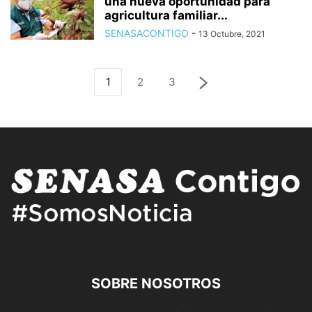
una nueva oportunidad para
agricultura familiar...
SENASACONTIGO
-
13 Octubre, 2021
1
2
3
SOBRE NOSOTROS