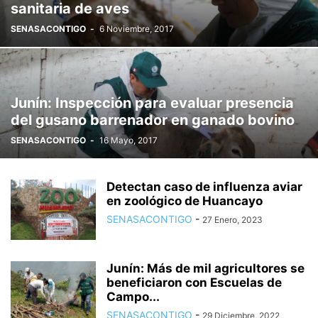
sanitaria de aves
SENASACONTIGO
-
6 Noviembre, 2017
Junín: Inspección para evaluar presencia
del gusano barrenador en ganado bovino
SENASACONTIGO
-
16 Mayo, 2017
Detectan caso de influenza aviar
en zoológico de Huancayo
SENASACONTIGO
-
27 Enero, 2023
Junín: Más de mil agricultores se
beneficiaron con Escuelas de
Campo...
SENASACONTIGO
-
29 Diciembre, 2022