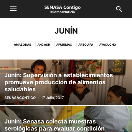
JUNÍN
AMAZONAS
ÁNCASH
APURÍMAC
AREQUIPA
AYACUCHO
CAJAMARCA
CUSCO
HUANCAVELICA
HUÁNUCO
ICA
JUNÍN
LA LIBERTAD
LAMBAYEQUE
LIMA CALLAO
LORETO
MADRE DE DIOS
MOQUEGUA
PASCO
PIURA
PUNO
Junín: Supervisión a establecimientos
SAN MARTÍN
SENASA
TACNA
TUMBES
UCAYALI
VRAEM
promueve producción de alimentos
saludables
SENASACONTIGO
-
17 Julio, 2017
Junín: Senasa colecta muestras
serológicas para evaluar condición