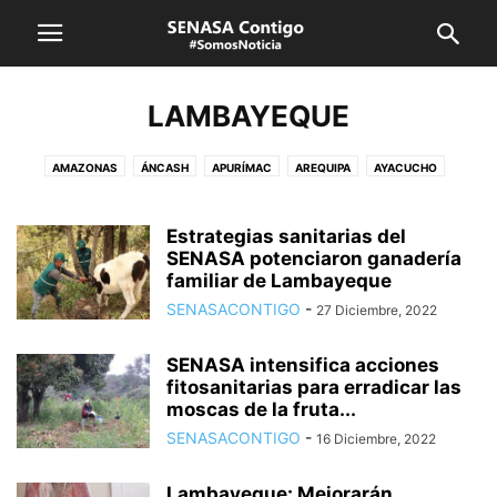
LAMBAYEQUE
AMAZONAS
ÁNCASH
APURÍMAC
AREQUIPA
AYACUCHO
CAJAMARCA
CUSCO
HUANCAVELICA
HUÁNUCO
ICA
JUNÍN
LA LIBERTAD
LAMBAYEQUE
LIMA CALLAO
LORETO
Estrategias sanitarias del
MADRE DE DIOS
SENASA potenciaron ganadería
MOQUEGUA
PASCO
PIURA
PUNO
familiar de Lambayeque
SAN MARTÍN
SENASA
TACNA
TUMBES
UCAYALI
VRAEM
SENASACONTIGO
-
27 Diciembre, 2022
SENASA intensifica acciones
fitosanitarias para erradicar las
moscas de la fruta...
SENASACONTIGO
-
16 Diciembre, 2022
Lambayeque: Mejorarán