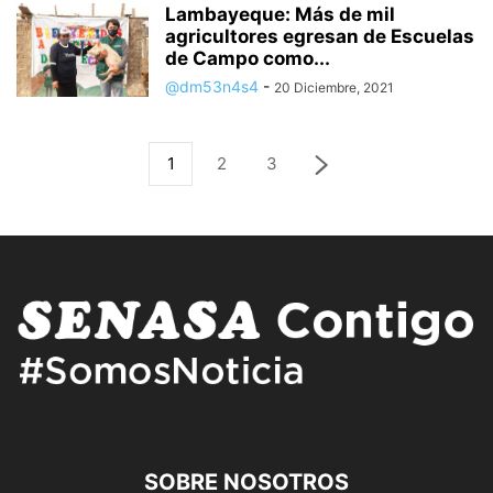
Lambayeque: Más de mil
agricultores egresan de Escuelas
de Campo como...
@dm53n4s4
-
20 Diciembre, 2021
1
2
3
SOBRE NOSOTROS