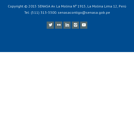
Copyright © 2015 SENASA Av. La Molina Nº 1915, La Molina Lima 12, Perú
Tel: (511) 313-3300. senasacontigo@senasa.gob.pe