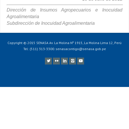
Dirección de Insumos Agropecuarios e Inocuidad
Agroalimentaria
Subdirección de Inocuidad Agroalimentaria
Copyright © 2015 SENASA Av. La Molina Nº 1915, La Molina Lima 12, Perú
Tel: (511) 313-3300. senasacontigo@senasa.gob.pe