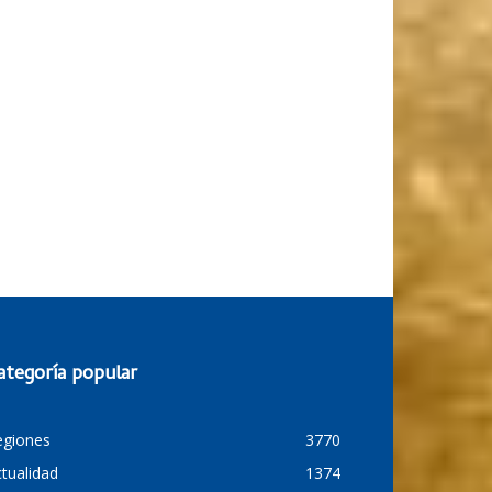
ategoría popular
egiones
3770
tualidad
1374