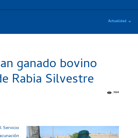
Actualidad
an ganado bovino
e Rabia Silvestre
3614
l Servicio
vacunación