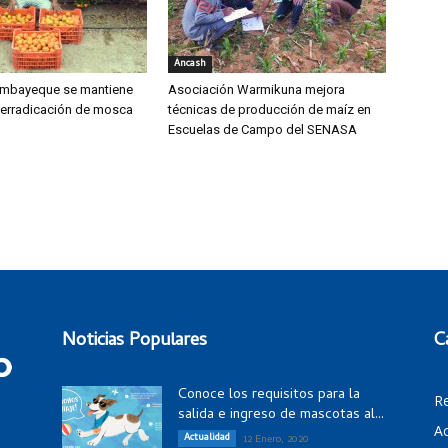
Áncash
mbayeque se mantiene
Asociación Warmikuna mejora
 erradicación de mosca
técnicas de producción de maíz en
Escuelas de Campo del SENASA
Noticias Populares
C
Conoce los requisitos para la
R
salida e ingreso de mascotas al...
Ac
Actualidad
12 Enero, 2020