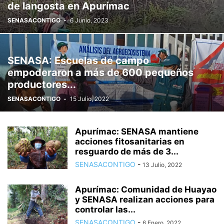
de langosta en Apurímac
SENASACONTIGO
-
6 Junio, 2023
SENASA: Escuelas de campo
empoderaron a más de 600 pequeños
productores...
SENASACONTIGO
-
15 Julio, 2022
Apurímac: SENASA mantiene
acciones fitosanitarias en
resguardo de más de 3...
SENASACONTIGO
-
13 Julio, 2022
Apurímac: Comunidad de Huayao
y SENASA realizan acciones para
controlar las...
SENASACONTIGO
-
6 Enero, 2022