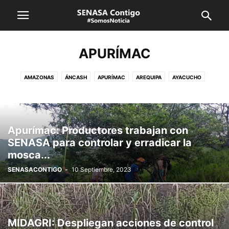
APURÍMAC
AMAZONAS
ÁNCASH
APURÍMAC
AREQUIPA
AYACUCHO
CAJAMARCA
CUSCO
HUANCAVELICA
HUÁNUCO
ICA
JUNÍN
LA LIBERTAD
LAMBAYEQUE
LIMA CALLAO
LORETO
MADRE DE DIOS
MOQUEGUA
PASCO
PIURA
PUNO
Apurímac: Productores trabajan con
SAN MARTÍN
SENASA
TACNA
TUMBES
UCAYALI
VRAEM
SENASA para controlar y erradicar la
mosca...
SENASACONTIGO
-
10 Septiembre, 2023
MIDAGRI: Despliegan acciones de control