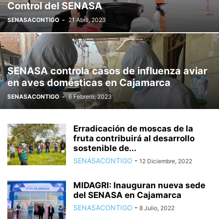
Control del SENASA
SENASACONTIGO
-
21 Abril, 2023
SENASA controla casos de influenza aviar
en aves domésticas en Cajamarca
SENASACONTIGO
-
6 Febrero, 2023
Erradicación de moscas de la
fruta contribuirá al desarrollo
sostenible de...
SENASACONTIGO
-
12 Diciembre, 2022
MIDAGRI: Inauguran nueva sede
del SENASA en Cajamarca
SENASACONTIGO
-
8 Julio, 2022