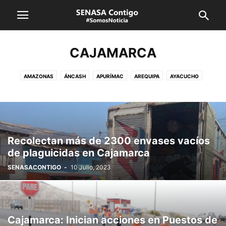
CAJAMARCA
AMAZONAS
ÁNCASH
APURÍMAC
AREQUIPA
AYACUCHO
CAJAMARCA
CUSCO
HUANCAVELICA
HUÁNUCO
ICA
JUNÍN
LA LIBERTAD
LAMBAYEQUE
LIMA CALLAO
LORETO
MADRE DE DIOS
MOQUEGUA
PASCO
PIURA
PUNO
SAN MARTÍN
SENASA
TACNA
TUMBES
UCAYALI
VRAEM
Recolectan más de 2300 envases vacíos
de plaguicidas en Cajamarca
SENASACONTIGO
-
10 Julio, 2023
Cajamarca: Inician acciones en Puestos de