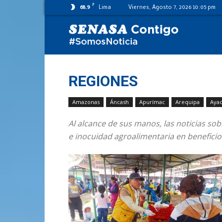
F
68.9
Lima
Viernes, Agosto 7, 2026 10:05 pm
SENASA
al
REGIONES
Amazonas
Áncash
Apurímac
Arequipa
Aya
día
Al alcance de sus manos, las noticias so
e inocuidad agroalimentaria en beneficio