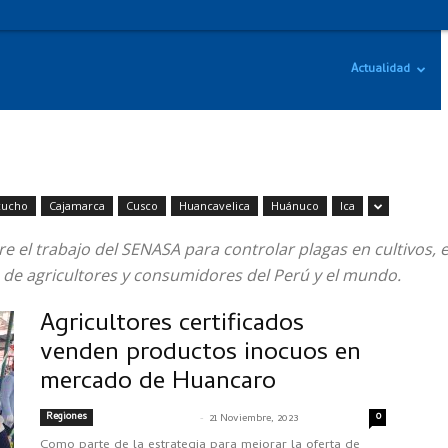
Actualidad
cucho
Cajamarca
Cusco
Huancavelica
Huánuco
Ica
bre el trabajo del SENASA para controlar plagas en cultivos
 de agricultores y consumidores del Perú y el mundo.
Agricultores certificados
venden productos inocuos en
mercado de Huancaro
Regiones
-
0
SENASACONTIGO
21 Noviembre, 2023
Como parte de la estrategia para mejorar la oferta de