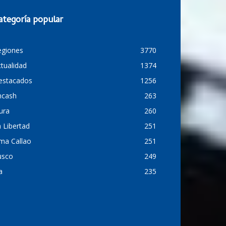
ategoría popular
egiones
3770
tualidad
1374
estacados
1256
ncash
263
ura
260
 Libertad
251
ma Callao
251
usco
249
a
235