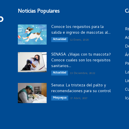
Noticias Populares
C
Conoce los requisitos para la
R
salida e ingreso de mascotas al...
Ac
Actualidad
12 Enero, 2020
D
SENASA: ¿Viajas con tu mascota?
Á
Conoce cuales son los requisitos
Pi
sanitarios...
La
Actualidad
13 Diciembre, 2022
Li
Senasa: La tristeza del palto y
C
recomendaciones para su control
Ic
Moquegua
17 Abril, 2017