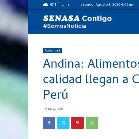
F
67.9
Lima
Sábado, Agosto 8, 2026 4:05 am
SENASA
al
Actualidad
Andina: Alimento
día
calidad llegan a
Perú
29 Mayo, 2017