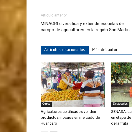
Artículo anterior
MINAGRI diversifica y extiende escuelas de
campo de agricultores en la región San Martín
Artículos relacionados
Más del autor
Cusco
Destacados
Agricultores certificados venden
SENASA: La
productos inocuos en mercado de
en etapa de
Huancaro
de la fruta