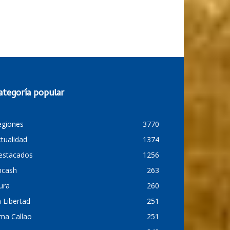
ategoría popular
egiones
3770
tualidad
1374
estacados
1256
ncash
263
ura
260
 Libertad
251
ma Callao
251