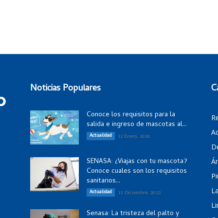
Noticias Populares
C
Conoce los requisitos para la
R
salida e ingreso de mascotas al...
Ac
Actualidad
12 Enero, 2020
D
SENASA: ¿Viajas con tu mascota?
Á
Conoce cuales son los requisitos
Pi
sanitarios...
La
Actualidad
13 Diciembre, 2022
Li
Senasa: La tristeza del palto y