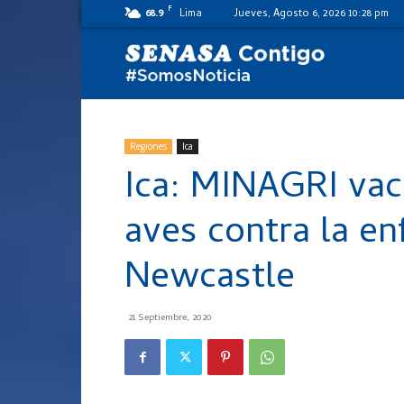
F
68.9
Lima
Jueves, Agosto 6, 2026 10:28 pm
SENASA
al
Regiones
Ica
Ica: MINAGRI vac
día
aves contra la e
Newcastle
21 Septiembre, 2020