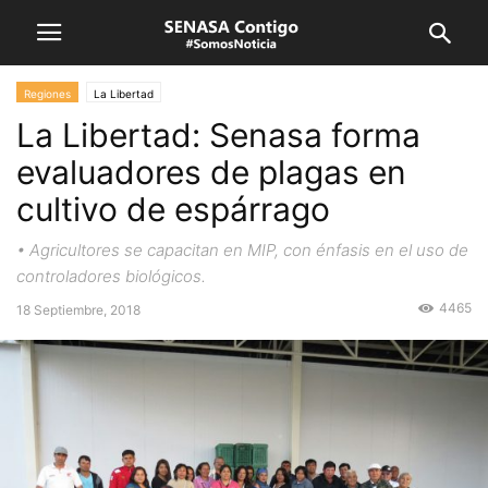
Regiones
La Libertad
La Libertad: Senasa forma
evaluadores de plagas en
cultivo de espárrago
• Agricultores se capacitan en MIP, con énfasis en el uso de
controladores biológicos.
4465
18 Septiembre, 2018