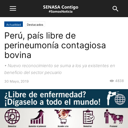
Actualidad
Destacados
Perú, país libre de
perineumonía contagiosa
bovina
• Nuevo reconocimiento se suma a los ya existentes en
beneficio del sector pecuario
4838
30 Mayo, 2019