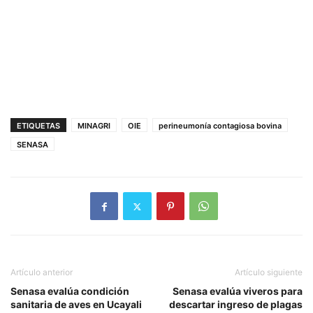
ETIQUETAS
MINAGRI
OIE
perineumonía contagiosa bovina
SENASA
Artículo anterior
Artículo siguiente
Senasa evalúa condición
Senasa evalúa viveros para
sanitaria de aves en Ucayali
descartar ingreso de plagas