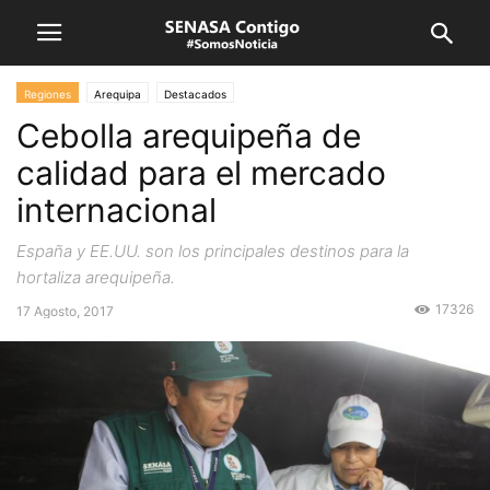
Regiones
Arequipa
Destacados
Cebolla arequipeña de
calidad para el mercado
internacional
España y EE.UU. son los principales destinos para la
hortaliza arequipeña.
17326
17 Agosto, 2017