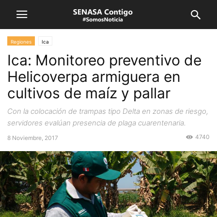
Regiones
Ica
Ica: Monitoreo preventivo de
Helicoverpa armiguera en
cultivos de maíz y pallar
Con la colocación de trampas tipo Delta en zonas de riesgo,
servidores evalúan presencia de plaga cuarentenaria.
4740
8 Noviembre, 2017