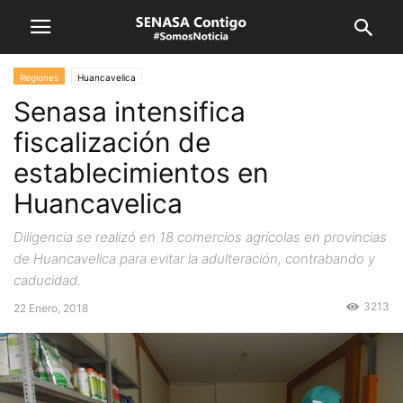
Regiones
Huancavelica
Senasa intensifica
fiscalización de
establecimientos en
Huancavelica
Diligencia se realizó en 18 comercios agrícolas en provincias
de Huancavelica para evitar la adulteración, contrabando y
caducidad.
3213
22 Enero, 2018