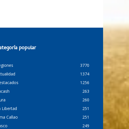
ategoría popular
egiones
3770
tualidad
1374
estacados
1256
ncash
263
ura
260
 Libertad
251
ma Callao
251
usco
249