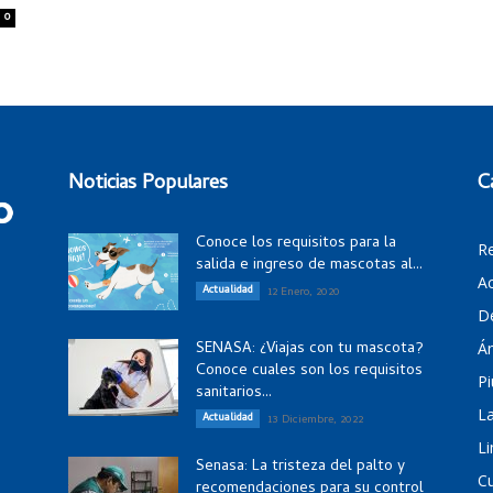
0
Noticias Populares
C
Conoce los requisitos para la
R
salida e ingreso de mascotas al...
Ac
Actualidad
12 Enero, 2020
D
SENASA: ¿Viajas con tu mascota?
Á
Conoce cuales son los requisitos
Pi
sanitarios...
La
Actualidad
13 Diciembre, 2022
Li
Senasa: La tristeza del palto y
C
recomendaciones para su control