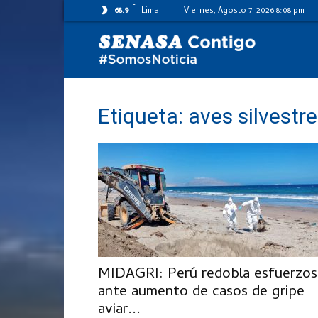
F
68.9
Lima
Viernes, Agosto 7, 2026 8:08 pm
SENASA
al
Etiqueta: aves silvestr
día
MIDAGRI: Perú redobla esfuerzos
ante aumento de casos de gripe
aviar...