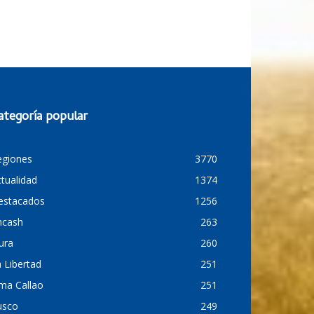
ategoría popular
egiones
3770
tualidad
1374
estacados
1256
ncash
263
ura
260
 Libertad
251
ma Callao
251
usco
249