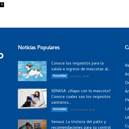
0
Noticias Populares
C
Conoce los requisitos para la
R
salida e ingreso de mascotas al...
Ac
Actualidad
12 Enero, 2020
D
SENASA: ¿Viajas con tu mascota?
Á
Conoce cuales son los requisitos
Pi
sanitarios...
La
Actualidad
13 Diciembre, 2022
Li
Senasa: La tristeza del palto y
C
recomendaciones para su control