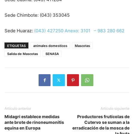
Sede Chimbote: (043) 353045
Sede Huaraz:
(043) 427250 Anexo: 3101 –
983 280 662
ETIQUETAS
animales domesticos
Mascotas
Salida de Mascotas
SENASA
Artículo anterior
Artículo siguiente
Midagri establece medidas
Productores frutícolas de
ante brote de rinoneumonitis
Cutervo se suman a la
equina en Europa
erradicación de la mosca de
la fruta