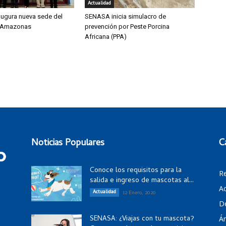
Actualidad
ugura nueva sede del
SENASA inicia simulacro de
 Amazonas
prevención por Peste Porcina
Africana (PPA)
Noticias Populares
C
Conoce los requisitos para la
R
salida e ingreso de mascotas al...
Ac
Actualidad
12 Enero, 2020
D
SENASA: ¿Viajas con tu mascota?
Á