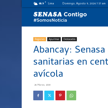
F
68.9
Lima
Domingo, Agosto 9, 2026 7:57 am
SENASA
al
Regiones
Apurímac
Destacados
Abancay: Senasa 
día
sanitarias en cen
avícola
26 Marzo, 2019