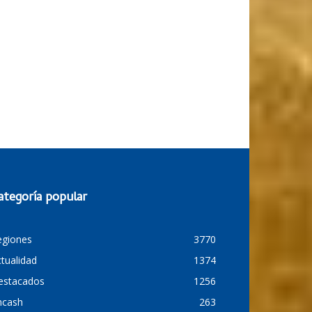
ategoría popular
egiones
3770
tualidad
1374
estacados
1256
ncash
263