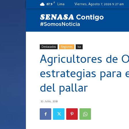
F
67.9
Lima
Viernes, Agosto 7, 2026 9:27 am
SENASA
al
Destacados
Regiones
Ica
Agricultores de O
día
estrategias para 
del pallar
10 Julio, 2018