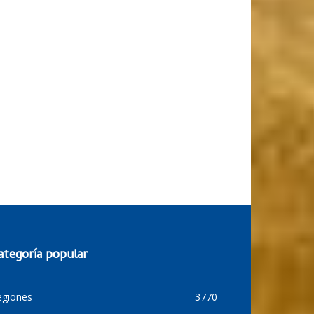
ategoría popular
egiones
3770