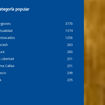
ategoría popular
egiones
3770
tualidad
1374
estacados
1256
ncash
263
ura
260
 Libertad
251
ma Callao
251
usco
249
a
235