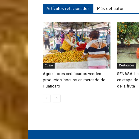
Artículos relacionados
Más del autor
Cusco
Destacados
Agricultores certificados venden
SENASA: La
productos inocuos en mercado de
en etapa de
Huancaro
de la fruta