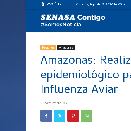
F
68.9
Lima
Viernes, Agosto 7, 2026 10:03 pm
SENASA
al
Regiones
Amazonas
Amazonas: Realiz
día
epidemiológico p
Influenza Aviar
13 Septiembre, 2021