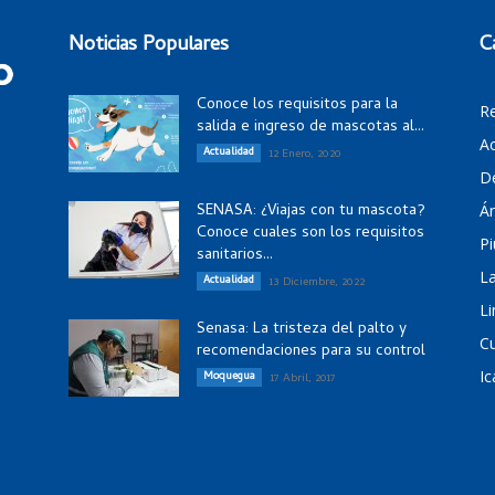
Noticias Populares
C
Conoce los requisitos para la
R
salida e ingreso de mascotas al...
Ac
Actualidad
12 Enero, 2020
D
SENASA: ¿Viajas con tu mascota?
Á
Conoce cuales son los requisitos
Pi
sanitarios...
La
Actualidad
13 Diciembre, 2022
Li
Senasa: La tristeza del palto y
C
recomendaciones para su control
Ic
Moquegua
17 Abril, 2017