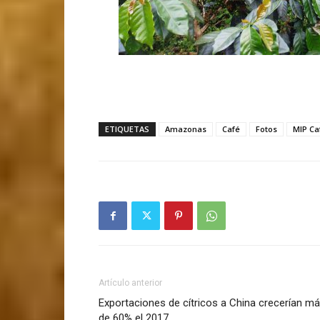
ETIQUETAS
Amazonas
Café
Fotos
MIP Ca
Artículo anterior
Exportaciones de cítricos a China crecerían m
de 60% el 2017