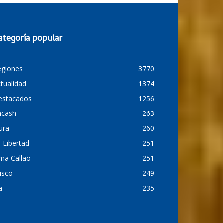
ategoría popular
egiones
3770
tualidad
1374
estacados
1256
ncash
263
ura
260
 Libertad
251
ma Callao
251
usco
249
a
235