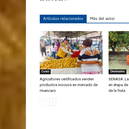
Artículos relacionados
Más del autor
Cusco
Destacados
Agricultores certificados venden
SENASA: La
productos inocuos en mercado de
en etapa de
Huancaro
de la fruta