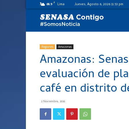
F
68.9
Lima
Jueves, Agosto 6, 2026 11:53 pm
SENASA
al
Regiones
Amazonas
Amazonas: Senasa
día
evaluación de pla
café en distrito 
2 Noviembre, 2016