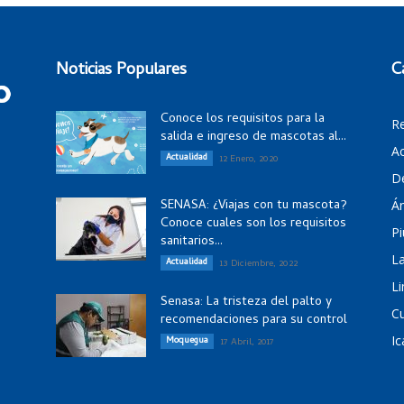
Noticias Populares
C
Conoce los requisitos para la
R
salida e ingreso de mascotas al...
Ac
Actualidad
12 Enero, 2020
D
SENASA: ¿Viajas con tu mascota?
Á
Conoce cuales son los requisitos
Pi
sanitarios...
La
Actualidad
13 Diciembre, 2022
Li
Senasa: La tristeza del palto y
C
recomendaciones para su control
Ic
Moquegua
17 Abril, 2017