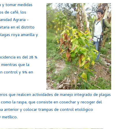
a y tomar medidas
os de café, los
anidad Agraria -
taria en el distrito
plagas roya amarilla y
ncidencia es del 28 %
 mientras que la
sin control y 9% en
ros que realicen actividades de manejo integrado de plagas
s como la raspa, que consiste en cosechar y recoger del
a anterior y colocar trampas de control etológico
 metílico.