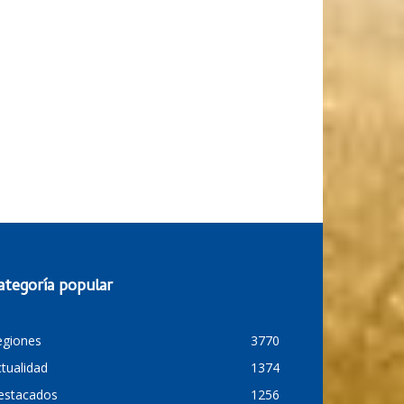
ategoría popular
egiones
3770
tualidad
1374
estacados
1256