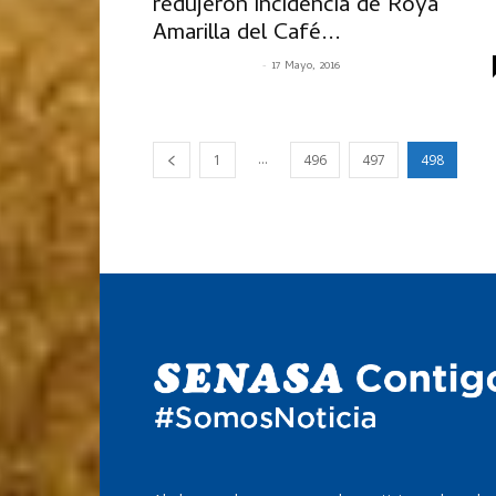
redujeron incidencia de Roya
Amarilla del Café...
-
SENASACONTIGO
17 Mayo, 2016
...
1
496
497
498