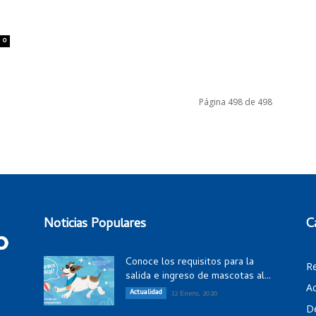
0
Página 498 de 498
Noticias Populares
C
Conoce los requisitos para la
R
salida e ingreso de mascotas al...
Ac
Actualidad
12 Enero, 2020
D