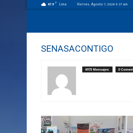
F
67.9
Lima
Viernes, Agosto 7, 2026 9:37 am
SENASACONTIGO
4973 Mensajes
0 Coment