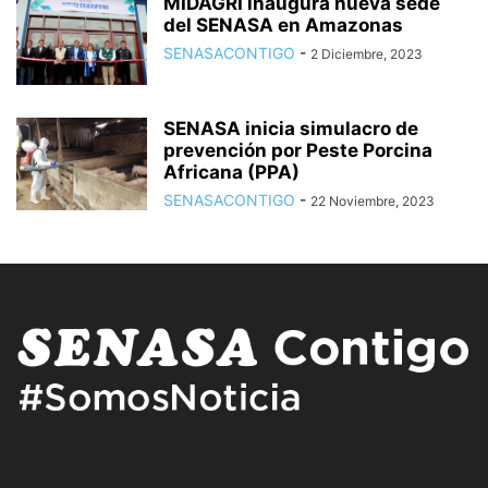
MIDAGRI inaugura nueva sede
del SENASA en Amazonas
SENASACONTIGO
-
2 Diciembre, 2023
SENASA inicia simulacro de
prevención por Peste Porcina
Africana (PPA)
SENASACONTIGO
-
22 Noviembre, 2023