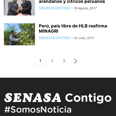
arándanos y cítricos peruanos
SENASACONTIGO
-
16 Agosto, 2017
Perú, país libre de HLB reafirma
MINAGRI
SENASACONTIGO
-
24 Julio, 2017
1
2
3