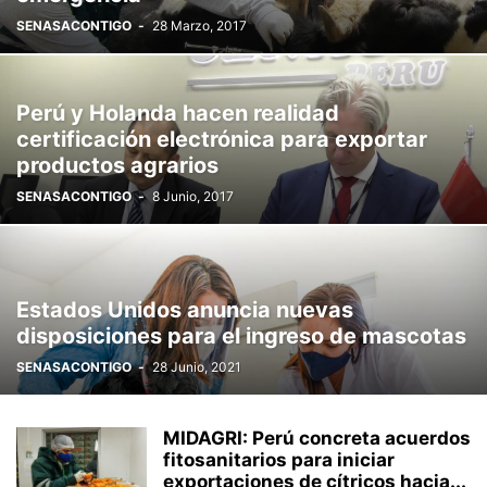
SENASACONTIGO
-
28 Marzo, 2017
Perú y Holanda hacen realidad
certificación electrónica para exportar
productos agrarios
SENASACONTIGO
-
8 Junio, 2017
Estados Unidos anuncia nuevas
disposiciones para el ingreso de mascotas
SENASACONTIGO
-
28 Junio, 2021
MIDAGRI: Perú concreta acuerdos
fitosanitarios para iniciar
exportaciones de cítricos hacia...