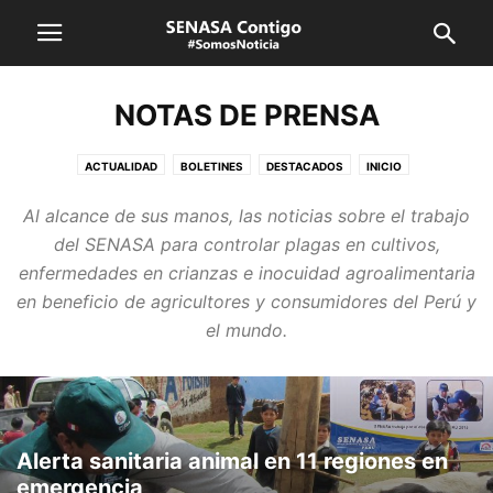
NOTAS DE PRENSA
ACTUALIDAD
BOLETINES
DESTACADOS
INICIO
NORMAS LEGALES
NOTAS DE PRENSA
NOTICIAS INTERNACIONALES
Al alcance de sus manos, las noticias sobre el trabajo
NOTICIAS LOCALES
REGIONES
ÚLTIMAS NOTICIAS
del SENASA para controlar plagas en cultivos,
VIDEOS Y YOUTUBE
enfermedades en crianzas e inocuidad agroalimentaria
en beneficio de agricultores y consumidores del Perú y
el mundo.
Alerta sanitaria animal en 11 regiones en
emergencia