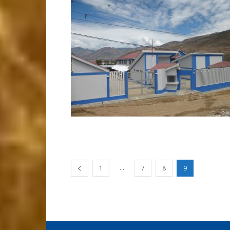
...
1
7
8
9