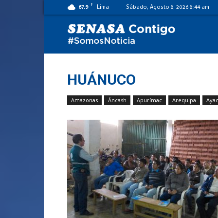
F
67.9
Lima
Sábado, Agosto 8, 2026 8:44 am
SENASA
al
HUÁNUCO
Amazonas
Áncash
Apurímac
Arequipa
Aya
día