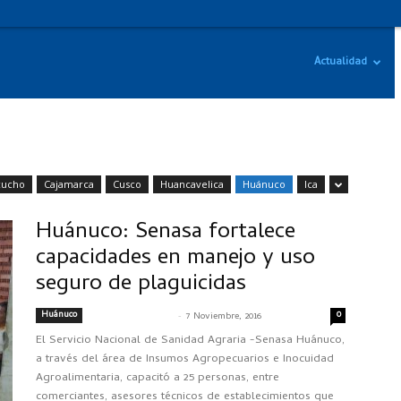
Actualidad
cucho
Cajamarca
Cusco
Huancavelica
Huánuco
Ica
Huánuco: Senasa fortalece
capacidades en manejo y uso
seguro de plaguicidas
Huánuco
-
0
SENASACONTIGO
7 Noviembre, 2016
El Servicio Nacional de Sanidad Agraria -Senasa Huánuco,
a través del área de Insumos Agropecuarios e Inocuidad
Agroalimentaria, capacitó a 25 personas, entre
comerciantes, asesores técnicos de establecimientos que