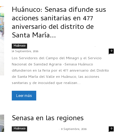
Huánuco: Senasa difunde sus
acciones sanitarias en 477
aniversario del distrito de
Santa María...
Huánuco
-
CRISTIAN ALEXANDER MACAVILCA MILLER
0
14 Septiembre, 2016
Los Servidores del Campo del Minagri y el Servicio
Nacional de Sanidad Agraria -Senasa Huánuco
difundieron en la feria por el 477 aniversario del Distrito
de Santa María del Valle en Huánuco, las acciones
sanitarias y de inocuidad que realizan...
Leer más
Senasa en las regiones
Huánuco
-
0
SENASACONTIGO
8 Septiembre, 2016