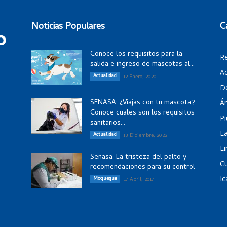
Noticias Populares
C
Conoce los requisitos para la
R
salida e ingreso de mascotas al...
Ac
Actualidad
12 Enero, 2020
D
SENASA: ¿Viajas con tu mascota?
Á
Conoce cuales son los requisitos
Pi
sanitarios...
La
Actualidad
13 Diciembre, 2022
Li
Senasa: La tristeza del palto y
C
recomendaciones para su control
Ic
Moquegua
17 Abril, 2017