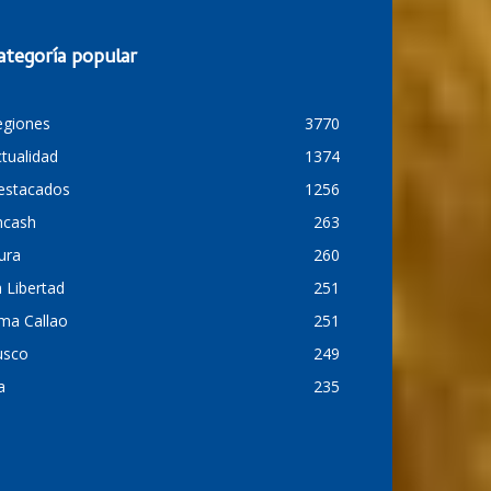
ategoría popular
egiones
3770
tualidad
1374
estacados
1256
ncash
263
ura
260
 Libertad
251
ma Callao
251
usco
249
a
235