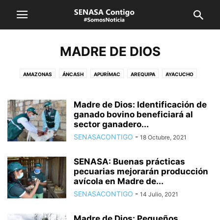
MADRE DE DIOS
AMAZONAS
ÁNCASH
APURÍMAC
AREQUIPA
AYACUCHO
CAJAMARCA
CUSCO
HUANCAVELICA
HUÁNUCO
ICA
JUNÍN
LA LIBERTAD
LAMBAYEQUE
LIMA CALLAO
LORETO
Madre de Dios: Identificación de
MADRE DE DIOS
ganado bovino beneficiará al
MOQUEGUA
PASCO
PIURA
PUNO
sector ganadero...
SAN MARTÍN
SENASA
TACNA
TUMBES
UCAYALI
VRAEM
SENASACONTIGO
-
18 Octubre, 2021
SENASA: Buenas prácticas
pecuarias mejorarán producción
avícola en Madre de...
SENASACONTIGO
-
14 Julio, 2021
Madre de Dios: Pequeños