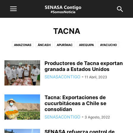
TACNA
AMAZONAS
ÁNCASH
APURÍMAC
AREQUIPA
AYACUCHO
CAJAMARCA
CUSCO
HUANCAVELICA
HUÁNUCO
ICA
JUNÍN
LA LIBERTAD
LAMBAYEQUE
LIMA CALLAO
LORETO
Productores de Tacna exportan
MADRE DE DIOS
granada a Estados Unidos
MOQUEGUA
PASCO
PIURA
PUNO
SAN MARTÍN
SENASA
TACNA
TUMBES
UCAYALI
VRAEM
SENASACONTIGO
-
11 Abril, 2023
Tacna: Exportaciones de
cucurbitáceas a Chile se
consolidan
SENASACONTIGO
-
3 Agosto, 2022
SENASA refuerza control de