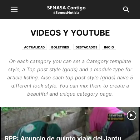
VIDEOS Y YOUTUBE
ACTUALIDAD
BOLETINES
DESTACADOS
INICIO
NORMAS LEGALES
NOTAS DE PRENSA
NOTICIAS INTERNACIONALES
On each category you can set a Category template
NOTICIAS LOCALES
REGIONES
ÚLTIMAS NOTICIAS
style, a Top post style (grids) and a module type for
VIDEOS Y YOUTUBE
article listing. Also each top post style (grids) have 5
different look style. You can mix them to create a
beautiful and unique category page.
RPP: Anuncio de quinto viaje del Jantu