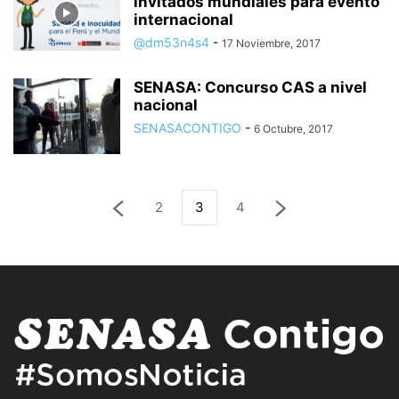
invitados mundiales para evento
internacional
@dm53n4s4
-
17 Noviembre, 2017
SENASA: Concurso CAS a nivel
nacional
SENASACONTIGO
-
6 Octubre, 2017
2
3
4