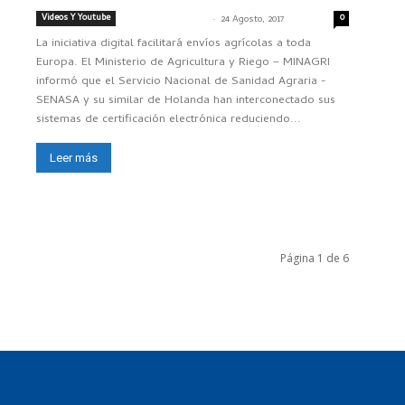
Videos Y Youtube
-
0
SENASACONTIGO
24 Agosto, 2017
La iniciativa digital facilitará envíos agrícolas a toda
Europa. El Ministerio de Agricultura y Riego – MINAGRI
informó que el Servicio Nacional de Sanidad Agraria -
SENASA y su similar de Holanda han interconectado sus
sistemas de certificación electrónica reduciendo...
Leer más
Página 1 de 6