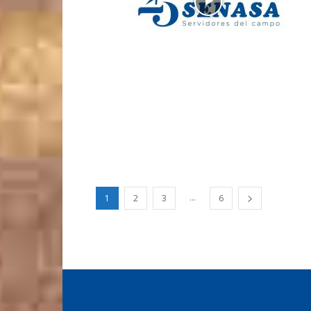
...
1
2
3
6