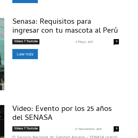
Senasa: Requisitos para
ingresar con tu mascota al Perú
Videos Y Youtube
-
0
SENASACONTIGO
3 Mayo, 2017
Leer más
Video: Evento por los 25 años
del SENASA
Videos Y Youtube
-
0
SENASACONTIGO
17 Noviembre, 2017
El Servicio Nacional de Sanidad Agraria – SENASA realizó