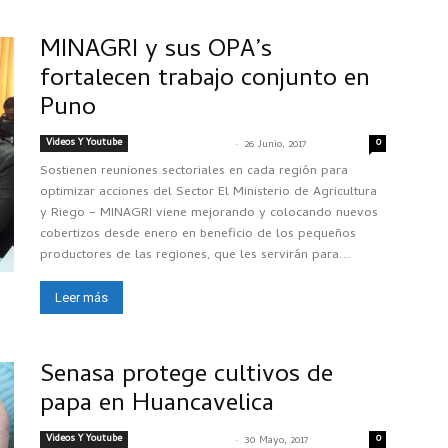
MINAGRI y sus OPA’s
fortalecen trabajo conjunto en
Puno
Videos Y Youtube
-
0
SENASACONTIGO
26 Junio, 2017
Sostienen reuniones sectoriales en cada región para
optimizar acciones del Sector El Ministerio de Agricultura
y Riego – MINAGRI viene mejorando y colocando nuevos
cobertizos desde enero en beneficio de los pequeños
productores de las regiones, que les servirán para...
Leer más
Senasa protege cultivos de
papa en Huancavelica
Videos Y Youtube
-
0
SENASACONTIGO
30 Mayo, 2017