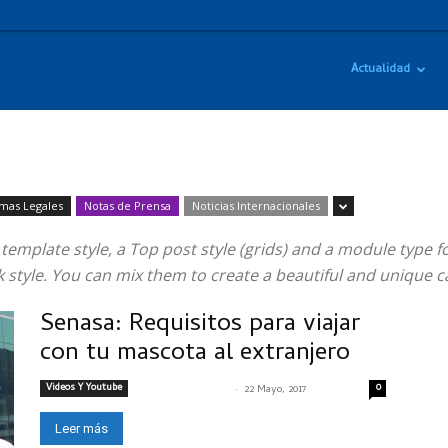
Actualidad
mas Legales
Notas de Prensa
Noticias Internacionales
mplate style, a Top post style (grids) and a module type for 
ook style. You can mix them to create a beautiful and unique 
Senasa: Requisitos para viajar
con tu mascota al extranjero
Videos Y Youtube
-
0
SENASACONTIGO
22 Mayo, 2017
Leer más