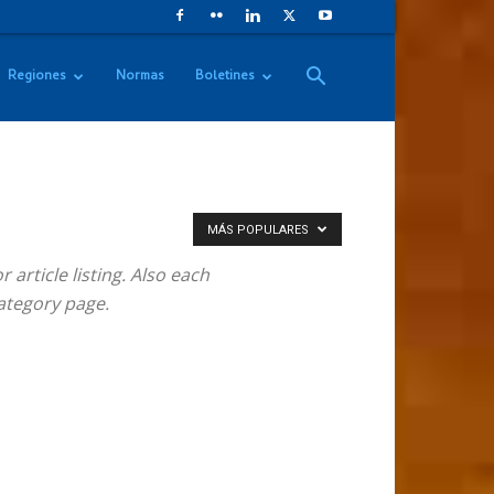
Regiones
Normas
Boletines
MÁS POPULARES
article listing. Also each
category page.