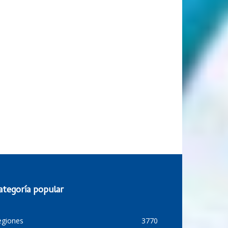
ategoría popular
egiones
3770