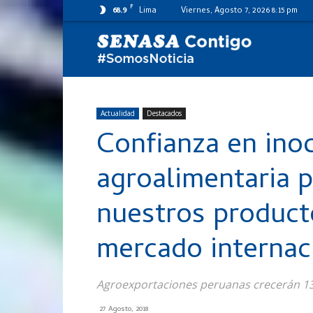
F
68.9
Lima
Viernes, Agosto 7, 2026 8:15 pm
SENASA
al
Actualidad
Destacados
Confianza en ino
día
agroalimentaria 
nuestros product
mercado internac
Agroexportaciones peruanas crecerán 13
27 Agosto, 2018