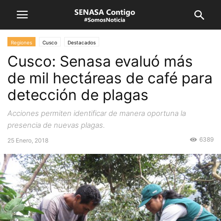
Regiones
Cusco
Destacados
Cusco: Senasa evaluó más
de mil hectáreas de café para
detección de plagas
Acciones permiten identificar de manera oportuna la
presencia de nuevas plagas.
6389
25 Enero, 2018