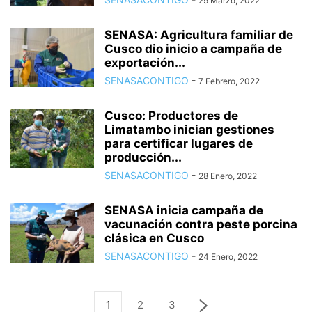
29 Marzo, 2022
SENASA: Agricultura familiar de
Cusco dio inicio a campaña de
exportación...
SENASACONTIGO
-
7 Febrero, 2022
Cusco: Productores de
Limatambo inician gestiones
para certificar lugares de
producción...
SENASACONTIGO
-
28 Enero, 2022
SENASA inicia campaña de
vacunación contra peste porcina
clásica en Cusco
SENASACONTIGO
-
24 Enero, 2022
1
2
3