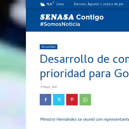
F
71.4
Lima
Viernes, Agosto 7, 2026 2:40 pm
SENASA
al
Actualidad
Desarrollo de co
día
prioridad para G
8 Mayo, 2017
Ministro Hernández se reunió con representante