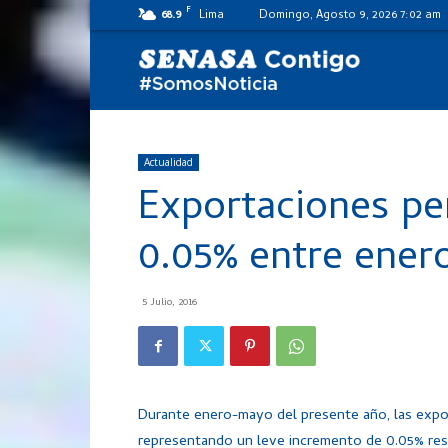
F
68.9
Lima
Domingo, Agosto 9, 2026 7:02 am
SENASA
al
Actualidad
Exportaciones pe
día
0.05% entre ener
5 Julio, 2016
Durante enero-mayo del presente año, las expo
representando un leve incremento de 0.05% resp