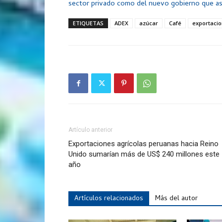
sector privado como del nuevo gobierno que asumi
ETIQUETAS
ADEX
azúcar
Café
exportaci
Artículo anterior
Exportaciones agrícolas peruanas hacia Reino
Unido sumarían más de US$ 240 millones este
año
Artículos relacionados
Más del autor