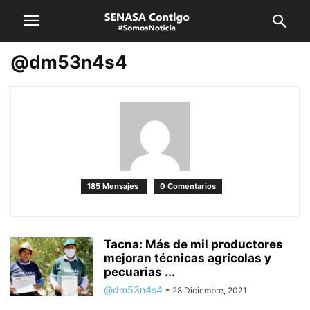
@dm53n4s4
185 Mensajes
0 Comentarios
Tacna: Más de mil productores
mejoran técnicas agrícolas y
pecuarias ...
@dm53n4s4
-
28 Diciembre, 2021