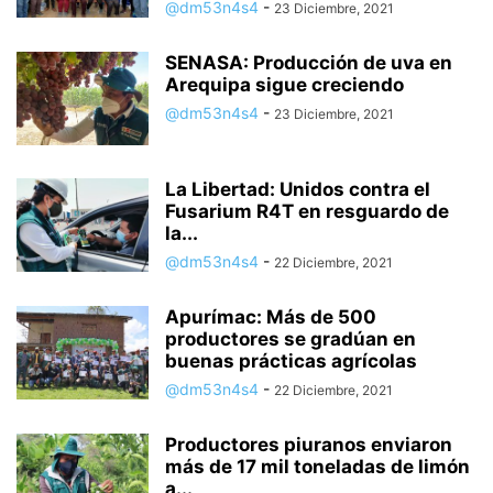
@dm53n4s4
-
23 Diciembre, 2021
SENASA: Producción de uva en
Arequipa sigue creciendo
@dm53n4s4
-
23 Diciembre, 2021
La Libertad: Unidos contra el
Fusarium R4T en resguardo de
la...
@dm53n4s4
-
22 Diciembre, 2021
Apurímac: Más de 500
productores se gradúan en
buenas prácticas agrícolas
@dm53n4s4
-
22 Diciembre, 2021
Productores piuranos enviaron
más de 17 mil toneladas de limón
a...