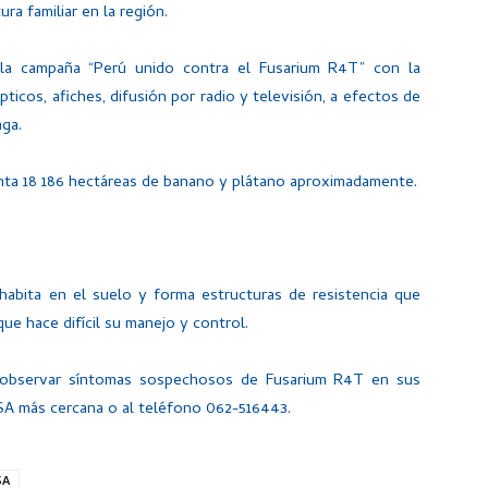
ra familiar en la región.
 la campaña “Perú unido contra el Fusarium R4T” con la
pticos, afiches, difusión por radio y televisión, a efectos de
aga.
uenta 18 186 hectáreas de banano y plátano aproximadamente.
bita en el suelo y forma estructuras de resistencia que
ue hace difícil su manejo y control.
 observar síntomas sospechosos de Fusarium R4T en sus
SA más cercana o al teléfono 062-516443.
SA