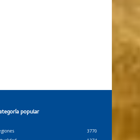
ategoría popular
egiones
3770