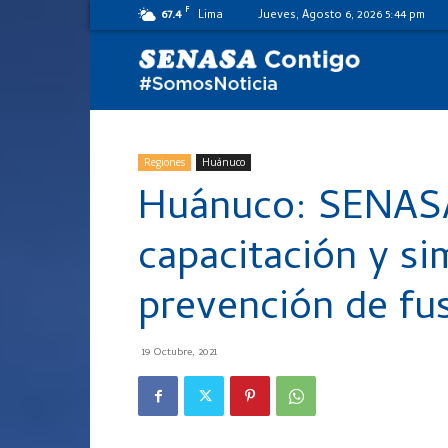
F
67.4
Lima
Jueves, Agosto 6, 2026 5:44 pm
SENASA
al
Regiones
Huánuco
Huánuco: SENASA 
día
capacitación y si
prevención de fu
19 Octubre, 2021