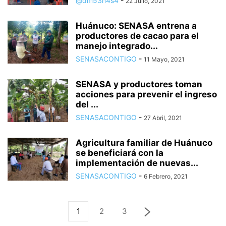
@dm53n4s4
-
22 Julio, 2021
Huánuco: SENASA entrena a
productores de cacao para el
manejo integrado...
SENASACONTIGO
-
11 Mayo, 2021
SENASA y productores toman
acciones para prevenir el ingreso
del ...
SENASACONTIGO
-
27 Abril, 2021
Agricultura familiar de Huánuco
se beneficiará con la
implementación de nuevas...
SENASACONTIGO
-
6 Febrero, 2021
1
2
3