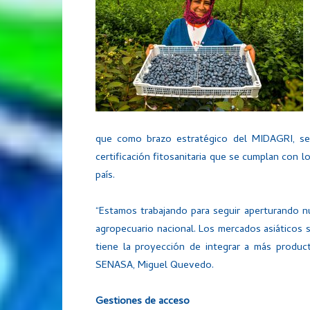
que como brazo estratégico del MIDAGRI, se
certificación fitosanitaria que se cumplan con l
país.
“Estamos trabajando para seguir aperturando 
agropecuario nacional. Los mercados asiáticos 
tiene la proyección de integrar a más product
SENASA, Miguel Quevedo.
Gestiones de acceso