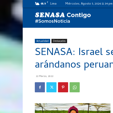
F
68.9
Lima
Miércoles, Agosto 5, 2026 11:34 pm
SENASA
al
Actualidad
Destacados
SENASA: Israel se
día
arándanos perua
22 Marzo, 2022