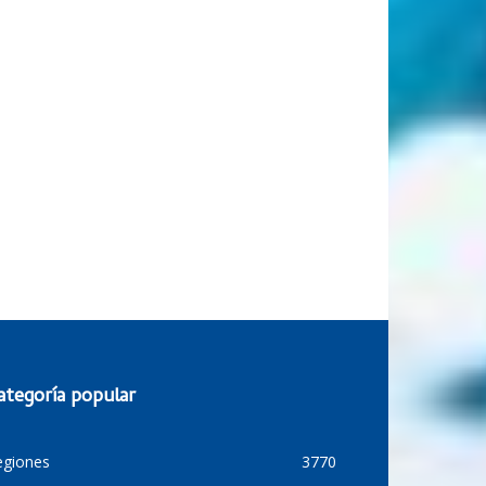
ategoría popular
egiones
3770