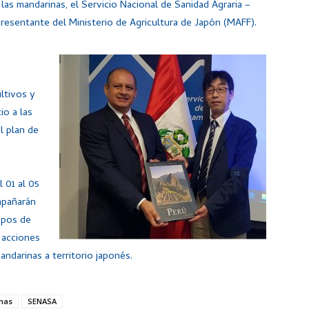
las mandarinas, el Servicio Nacional de Sanidad Agraria –
resentante del Ministerio de Agricultura de Japón (MAFF).
ltivos y
io a las
l plan de
 01 al 05
mpañarán
mpos de
 acciones
ndarinas a territorio japonés.
nas
SENASA