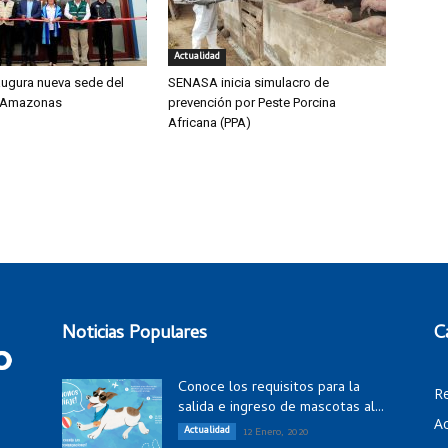
Actualidad
ugura nueva sede del
SENASA inicia simulacro de
 Amazonas
prevención por Peste Porcina
Africana (PPA)
Noticias Populares
C
Conoce los requisitos para la
R
salida e ingreso de mascotas al...
Ac
Actualidad
12 Enero, 2020