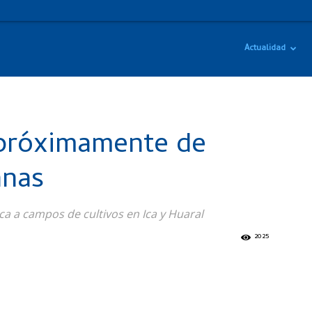
Actualidad
 próximamente de
anas
ica a campos de cultivos en Ica y Huaral
2025