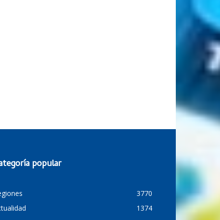
ategoría popular
egiones
3770
tualidad
1374