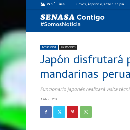
F
75.9
Lima
Jueves, Agosto 6, 2026 3:30 pm
SENASA
al
Actualidad
Destacados
Japón disfrutará
día
mandarinas peru
Funcionario japonés realizará visita técn
1 Abril, 2019