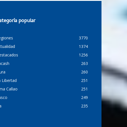
ategoría popular
egiones
3770
tualidad
1374
estacados
1256
ncash
263
ura
260
 Libertad
251
ma Callao
251
usco
249
a
235