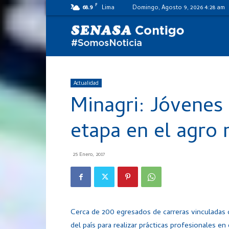
F
68.9
Lima
Domingo, Agosto 9, 2026 4:28 am
SENASA
al
Actualidad
Minagri: Jóvenes
día
etapa en el agro 
25 Enero, 2017
Cerca de 200 egresados de carreras vinculadas c
del país para realizar prácticas profesionales 