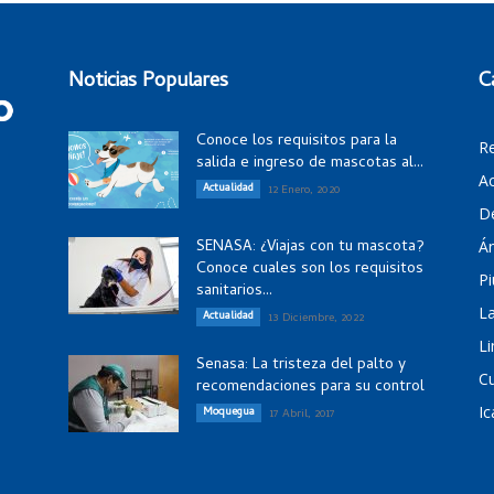
Noticias Populares
C
Conoce los requisitos para la
R
salida e ingreso de mascotas al...
Ac
Actualidad
12 Enero, 2020
D
SENASA: ¿Viajas con tu mascota?
Á
Conoce cuales son los requisitos
Pi
sanitarios...
La
Actualidad
13 Diciembre, 2022
Li
Senasa: La tristeza del palto y
C
recomendaciones para su control
Ic
Moquegua
17 Abril, 2017