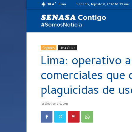
F
70.4
Lima
Sábado, Agosto 8, 2026 10:39 am
SENASA
al
Regiones
Lima Callao
Lima: operativo a
día
comerciales que 
plaguicidas de us
16 Septiembre, 2016