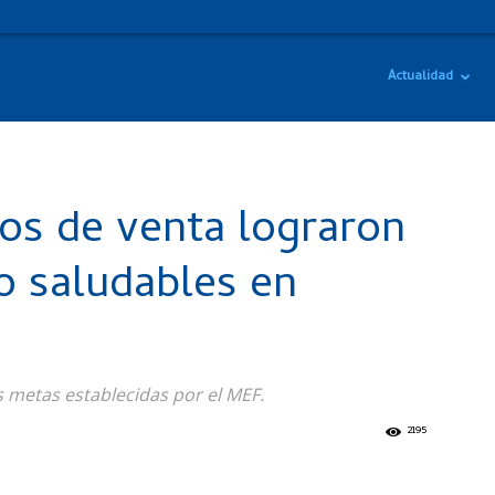
Actualidad
os de venta lograron
o saludables en
 metas establecidas por el MEF.
2195