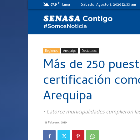
F
67.9
Lima
Sábado, Agosto 8, 2026 12:33 am
SENASA
al
Regiones
Arequipa
Destacados
Más de 250 puest
día
certificación com
Arequipa
• Catorce municipalidades cumplieron las
21 Febrero, 2019