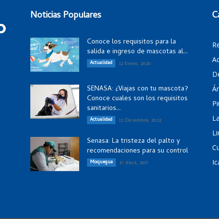
Noticias Populares
C
Conoce los requisitos para la
R
salida e ingreso de mascotas al...
Ac
Actualidad
12 Enero, 2020
D
SENASA: ¿Viajas con tu mascota?
Á
Conoce cuales son los requisitos
Pi
sanitarios...
La
Actualidad
13 Diciembre, 2022
Li
Senasa: La tristeza del palto y
C
recomendaciones para su control
Ic
Moquegua
17 Abril, 2017