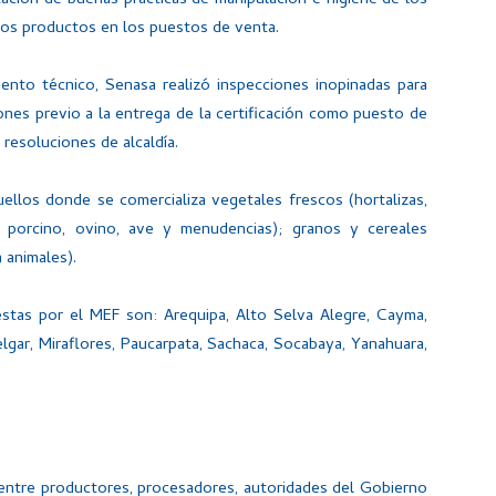
tación de buenas prácticas de manipulación e higiene de los
 los productos en los puestos de venta.
nto técnico, Senasa realizó inspecciones inopinadas para
nes previo a la entrega de la certificación como puesto de
resoluciones de alcaldía.
llos donde se comercializa vegetales frescos (hortalizas,
, porcino, ovino, ave y menudencias); granos y cereales
 animales).
estas por el MEF son: Arequipa, Alto Selva Alegre, Cayma,
gar, Miraflores, Paucarpata, Sachaca, Socabaya, Yanahuara,
, entre productores, procesadores, autoridades del Gobierno