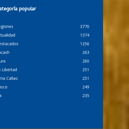
ategoría popular
egiones
3770
tualidad
1374
estacados
1256
ncash
263
ura
260
 Libertad
251
ma Callao
251
usco
249
a
235