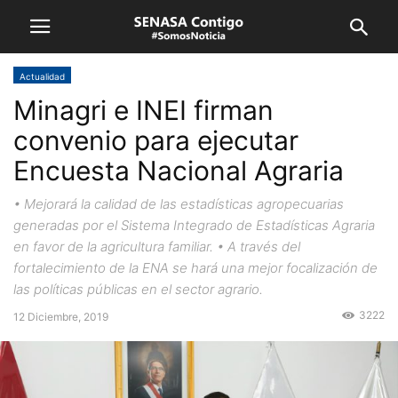
Actualidad
Minagri e INEI firman
convenio para ejecutar
Encuesta Nacional Agraria
• Mejorará la calidad de las estadísticas agropecuarias
generadas por el Sistema Integrado de Estadísticas Agraria
en favor de la agricultura familiar. • A través del
fortalecimiento de la ENA se hará una mejor focalización de
las políticas públicas en el sector agrario.
3222
12 Diciembre, 2019