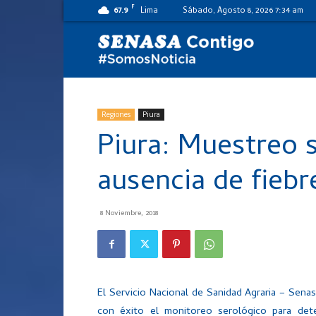
F
67.9
Lima
Sábado, Agosto 8, 2026 7:34 am
SENASA
al
Regiones
Piura
Piura: Muestreo s
día
ausencia de fiebr
8 Noviembre, 2018
El Servicio Nacional de Sanidad Agraria – Sena
con éxito el monitoreo serológico para dete