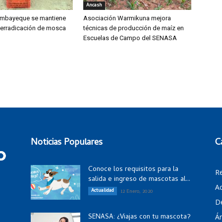
Áncash
mbayeque se mantiene
Asociación Warmikuna mejora
 erradicación de mosca
técnicas de producción de maíz en
Escuelas de Campo del SENASA
Noticias Populares
C
Conoce los requisitos para la
R
salida e ingreso de mascotas al...
Ac
Actualidad
12 Enero, 2020
D
SENASA: ¿Viajas con tu mascota?
Á