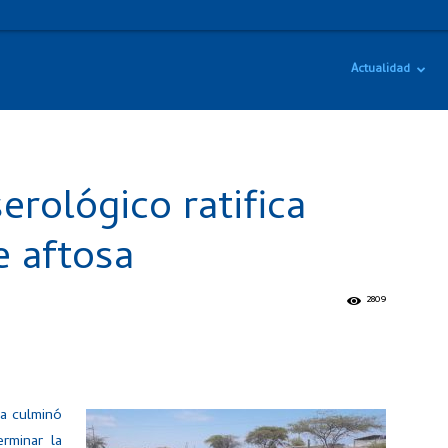
Actualidad
erológico ratifica
e aftosa
2809
sa culminó
rminar la