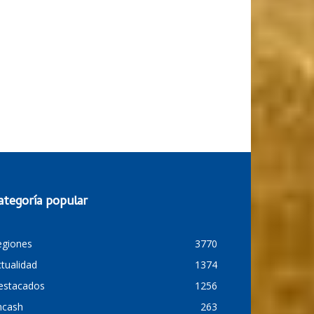
ategoría popular
egiones
3770
tualidad
1374
estacados
1256
ncash
263