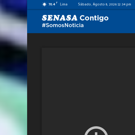
F
70.4
Lima
Sábado, Agosto 8, 2026 12:34 pm
SENASA
al
día