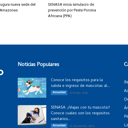
ugura nueva sede del
SENASA inicia simulacro de
 Amazonas
prevención por Peste Porcina
Africana (PPA)
Noticias Populares
C
Conoce los requisitos para la
R
salida e ingreso de mascotas al...
Ac
Actualidad
12 Enero, 2020
D
SENASA: ¿Viajas con tu mascota?
Á
Conoce cuales son los requisitos
Pi
sanitarios...
La
Actualidad
13 Diciembre, 2022