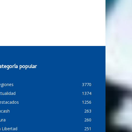
ategoría popular
egiones
3770
tualidad
1374
estacados
1256
ncash
263
ura
260
 Libertad
251