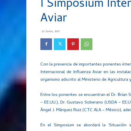
I Simposium Inter
Aviar
22 Junio, 2017
Con la presencia de importantes ponentes intern
Internacional de Influenza Aviar en las instal
organismo adscrito al Ministerio de Agricultura 
Entre los ponentes se encuentran el Dr. Brian 
– EE.UU.), Dr. Gustavo Soberano (USDA – EE.UU
Ángel J. Márquez Ruiz (CTC ALA – México), además
En el Simposium se abordará la ‘Situación s