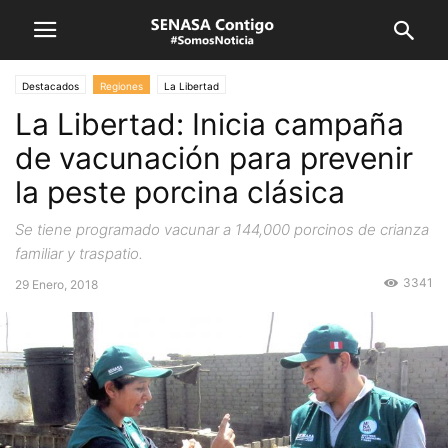
Destacados
Regiones
La Libertad
La Libertad: Inicia campaña
de vacunación para prevenir
la peste porcina clásica
Se tiene programado vacunar a 144,000 porcinos de crianza
familiar y traspatio.
3341
29 Enero, 2018